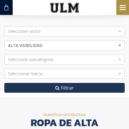
To
na
Seleccione sector
ALTA VISIBILIDAD
Seleccione subcategoría
Seleccionar marca
Filtrar
Nuestros productos
ROPA DE ALTA